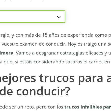
el examen práctico de conducir?
rico de conducir a la primera?
rgio, y con más de 15 años de experiencia como p
nte el examen práctico?
 vuestro examen de conducir. Hoy os traigo una se
para aprobar el examen?
rimera
. Vamos a desgranar estrategias eficaces y 
en práctico de conducir?
a durante el examen?
í que, si estáis considerando sacaros el carnet en 
l carnet de conducir
ejores trucos para 
ucir a la primera?
a primera?
de conducir?
de conducir?
 el teórico?
de ser un reto, pero con los
trucos infalibles p