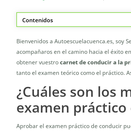
Contenidos
¿Cuáles son los mejores trucos para aprobar 
¿Cómo prepararse para aprobar el examen teó
Bienvenidos a Autoescuelacuenca.es, soy Se
¿Qué hacer para evitar errores comunes dura
acompañaros en el camino hacia el éxito en
¿Cuáles son las maniobras clave a practicar 
obtener vuestro
carnet de conducir a la p
¿Cómo saber si estoy preparado para el exam
¿Qué consejos seguir para mantener la calm
tanto el examen teórico como el práctico. As
Preguntas relacionadas sobre cómo aprobar e
¿Cuáles son los m
¿Cómo aprobar el examen teórico de cond
¿Cómo aprobar el examen de manejo a l
examen práctico 
¿Cómo saber si voy a aprobar el examen 
¿Cuántos test hay que hacer para aprobar
Aprobar el examen práctico de conducir pue